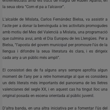
entremesclats amb els trucs de màgia de Rubén Aparisi, en
la seua obra “Com el pa a l’alcavor”.
L’alcalde de Mislata, Carlos Fernández Bielsa, va assistir a
l’acte per a donar la benvinguda a les activitats promogudes
amb motiu del Mes del Valencià a Mislata, una programació
que culmina avui, amb el Dia Europeu de les Llengües. Per a
Bielsa, “l’aposta del govern municipal per promoure l’ús de la
llengua i difondre la seua literatura és clara, i es dirigeix
cada any a un públic més ampli”.
El consistori des de fa alguns anys sempre aprofita algun
moment de l’any per a retre homenatge al que es considera
un dels literats més importants del panorama de les lletres
valencianes del segle XX, i en aquest cas ha tingut lloc una
original posada en escena orientada al públic juvenil.
D’altra banda, en una altra iniciativa per a fomentar l’ús del