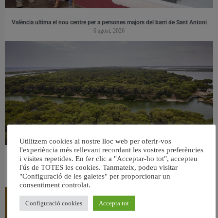
València ultima el nou centre per a persones majors del barri de Sant Antoni
6 agost, 2026
Utilitzem cookies al nostre lloc web per oferir-vos
l'experiència més rellevant recordant les vostres preferències
i visites repetides. En fer clic a "Acceptar-ho tot", accepteu
València retira prop de 15.000 litres de residus de la Devesa durant el mes de
l'ús de TOTES les cookies. Tanmateix, podeu visitar
juliol
"Configuració de les galetes" per proporcionar un
6 agost, 2026
consentiment controlat.
Configuració cookies
Accepta tot