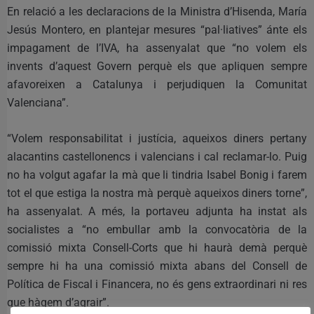
En relació a les declaracions de la Ministra d’Hisenda, María
Jesús Montero, en plantejar mesures “pal·liatives” ánte els
impagament de l’IVA, ha assenyalat que “no volem els
invents d’aquest Govern perquè els que apliquen sempre
afavoreixen a Catalunya i perjudiquen la Comunitat
Valenciana”.
“Volem responsabilitat i justícia, aqueixos diners pertany
alacantins castellonencs i valencians i cal reclamar-lo. Puig
no ha volgut agafar la mà que li tindria Isabel Bonig i farem
tot el que estiga la nostra mà perquè aqueixos diners torne”,
ha assenyalat. A més, la portaveu adjunta ha instat als
socialistes a “no embullar amb la convocatòria de la
comissió mixta Consell-Corts que hi haurà demà perquè
sempre hi ha una comissió mixta abans del Consell de
Política de Fiscal i Financera, no és gens extraordinari ni res
que hàgem d’agrair”.