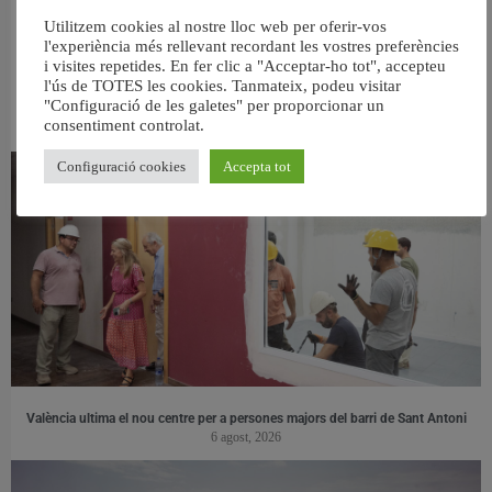
Utilitzem cookies al nostre lloc web per oferir-vos
l'experiència més rellevant recordant les vostres preferències
i visites repetides. En fer clic a "Acceptar-ho tot", accepteu
l'ús de TOTES les cookies. Tanmateix, podeu visitar
RELACIONAT
"Configuració de les galetes" per proporcionar un
consentiment controlat.
Configuració cookies
Accepta tot
València ultima el nou centre per a persones majors del barri de Sant Antoni
6 agost, 2026