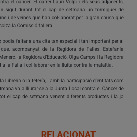
ntra el càncer. El carrer Lauri Volpi i els seus adjacents,
n sigut durant tot el cap de setmana un formiguer de
ïns i de veïnes que han col·laborat per la gran causa que
colza la Comissió fallera.
 podia faltar a una cita tan especial i tan important per al
a que, acompanyat de la Regidora de Falles, Estefanía
 Menero, la Regidora d’Educació, Olga Camps i la Regidora
 la Falla i col·laborar en la lluita contra la malaltia.
llibreria o la tetería, i amb la participació d’entitats com
tmana va a lliurar-se a la Junta Local contra el Càncer de
tot el cap de setmana venent diferents productes i la ja
RELACIONAT