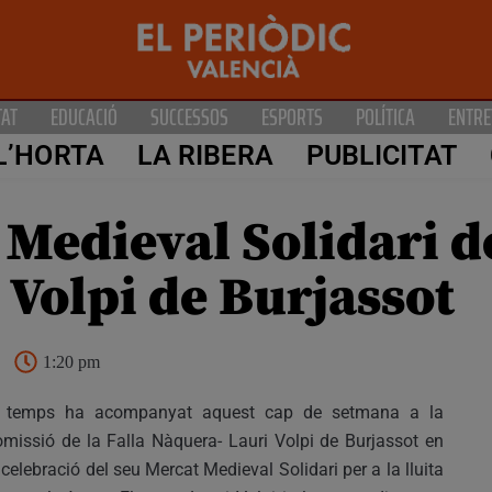
TAT
EDUCACIÓ
SUCCESSOS
ESPORTS
POLÍTICA
ENTRE
L’HORTA
LA RIBERA
PUBLICITAT
 Medieval Solidari de
 Volpi de Burjassot
1:20 pm
l temps ha acompanyat aquest cap de setmana a la
missió de la Falla Nàquera- Lauri Volpi de Burjassot en
 celebració del seu Mercat Medieval Solidari per a la lluita