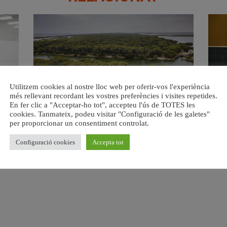
Utilitzem cookies al nostre lloc web per oferir-vos l'experiència
més rellevant recordant les vostres preferències i visites repetides.
s del
València retira prop de 15.000 litres de residus de la
Valènci
En fer clic a "Acceptar-ho tot", accepteu l'ús de TOTES les
cookies. Tanmateix, podeu visitar "Configuració de les galetes"
Devesa durant el mes de juliol
6 agost, 2026
per proporcionar un consentiment controlat.
Configuració cookies
Accepta tot