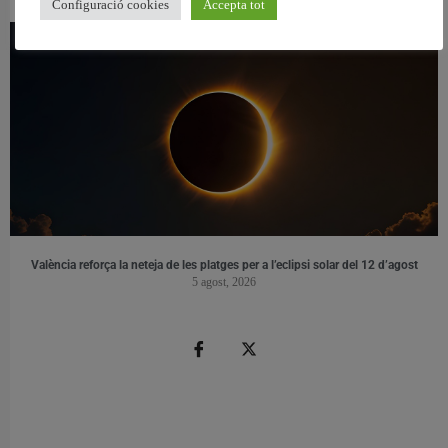
5 agost, 2026
Configuració cookies
Accepta tot
València reforça la neteja de les platges per a l’eclipsi solar del 12 d’agost
5 agost, 2026