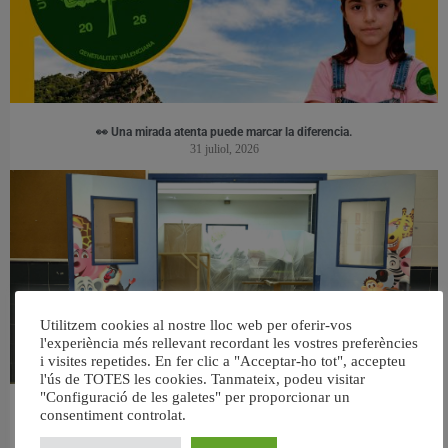
👀 Una mirada atenta puede marcar la diferencia.
31 juliol, 2026
Utilitzem cookies al nostre lloc web per oferir-vos
l'experiència més rellevant recordant les vostres preferències
i visites repetides. En fer clic a "Acceptar-ho tot", accepteu
l'ús de TOTES les cookies. Tanmateix, podeu visitar
"Configuració de les galetes" per proporcionar un
València reforma l’Escola Infantil Pardalets i instal·larà aire condicionat a totes
consentiment controlat.
les aules