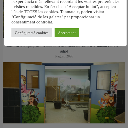
l'experiència més rellevant recordant les vostres preferències
i visites repetides. En fer clic a "Acceptar-ho tot", accepteu
l'ús de TOTES les cookies. Tanmateix, podeu visitar
"Configuració de les galetes" per proporcionar un
consentiment controlat.
Configuració cookies
Accepta tot
València retira prop de 15.000 litres de residus de la Devesa durant el mes de
juliol
6 agost, 2026