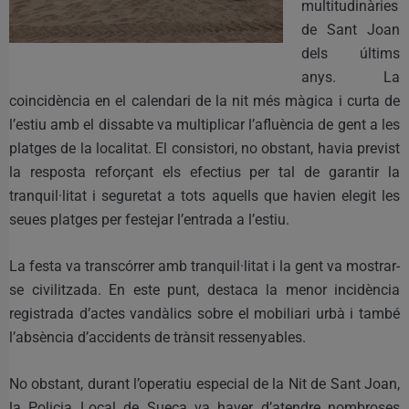
multitudinàries
de Sant Joan
dels últims
anys. La
coincidència en el calendari de la nit més màgica i curta de
l’estiu amb el dissabte va multiplicar l’afluència de gent a les
platges de la localitat. El consistori, no obstant, havia previst
la resposta reforçant els efectius per tal de garantir la
tranquil·litat i seguretat a tots aquells que havien elegit les
seues platges per festejar l’entrada a l’estiu.
La festa va transcórrer amb tranquil·litat i la gent va mostrar-
se civilitzada. En este punt, destaca la menor incidència
registrada d’actes vandàlics sobre el mobiliari urbà i també
l’absència d’accidents de trànsit ressenyables.
No obstant, durant l’operatiu especial de la Nit de Sant Joan,
la Policia Local de Sueca va haver d’atendre nombroses