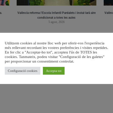
a.
València reforma l’Escola Infantil Pardalets i instal·larà aire
Valènc
condicionat a totes les aules
5 agost, 2026
Utilitzem cookies al nostre lloc web per oferir-vos l'experiència
més rellevant recordant les vostres preferències i visites repetides.
En fer clic a "Acceptar-ho tot", accepteu l'ús de TOTES les
cookies. Tanmateix, podeu visitar "Configuració de les galetes"
per proporcionar un consentiment controlat.
Configuració cookies
Accepta tot