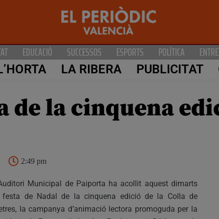
TAT
EDUCACIÓ
SUCCESSOS
ESPORTS
POLÍTICA
ENTRE
L’HORTA
LA RIBERA
PUBLICITAT
 de la cinquena edic
2:49 pm
Auditori Municipal de Paiporta ha acollit aquest dimarts
 festa de Nadal de la cinquena edició de la Colla de
etres, la campanya d’animació lectora promoguda per la