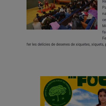
Re
Pa
na
ce
Mo
fa
Fe
fer les delícies de desenes de xiquetes, xiquets,