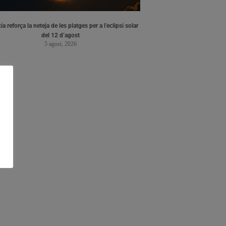
ia reforça la neteja de les platges per a l’eclipsi solar
del 12 d’agost
5 agost, 2026