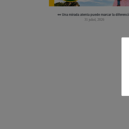
👀 Una mirada atenta puede marcar la diferenci
31 juliol, 2026