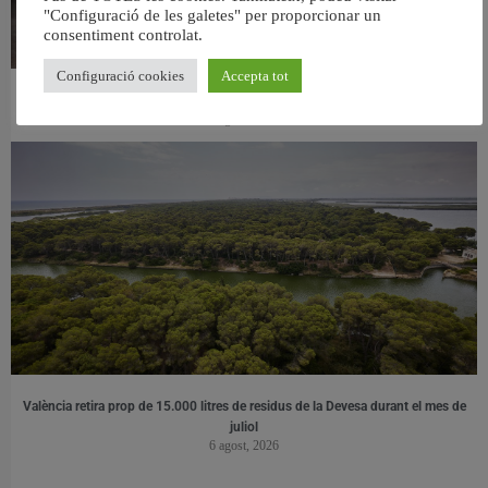
"Configuració de les galetes" per proporcionar un
consentiment controlat.
Configuració cookies
Accepta tot
València ultima el nou centre per a persones majors del barri de Sant Antoni
6 agost, 2026
València retira prop de 15.000 litres de residus de la Devesa durant el mes de
juliol
6 agost, 2026