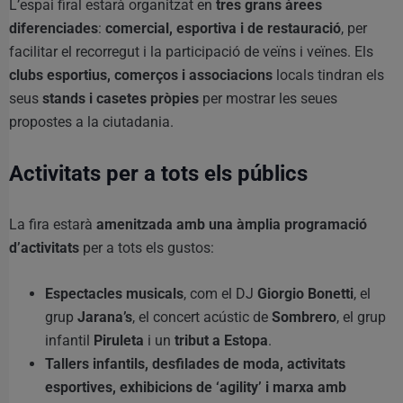
L’espai firal estarà organitzat en
tres grans àrees
diferenciades
:
comercial, esportiva i de restauració
, per
facilitar el recorregut i la participació de veïns i veïnes. Els
clubs esportius, comerços i associacions
locals tindran els
seus
stands i casetes pròpies
per mostrar les seues
propostes a la ciutadania.
Activitats per a tots els públics
La fira estarà
amenitzada amb una àmplia programació
d’activitats
per a tots els gustos:
Espectacles musicals
, com el DJ
Giorgio Bonetti
, el
grup
Jarana’s
, el concert acústic de
Sombrero
, el grup
infantil
Piruleta
i un
tribut a Estopa
.
Tallers infantils, desfilades de moda, activitats
esportives, exhibicions de ‘agility’ i marxa amb