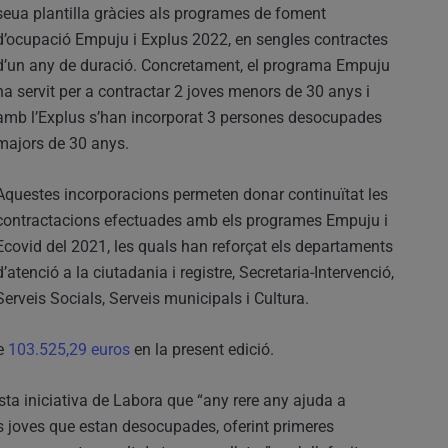
seua plantilla gràcies als programes de foment
d’ocupació Empuju i Explus 2022, en sengles contractes
d’un any de duració. Concretament, el programa Empuju
ha servit per a contractar 2 joves menors de 30 anys i
amb l’Explus s’han incorporat 3 persones desocupades
majors de 30 anys.
Aquestes incorporacions permeten donar continuïtat les
contractacions efectuades amb els programes Empuju i
Ecovid del 2021, les quals han reforçat els departaments
d’atenció a la ciutadania i registre, Secretaria-Intervenció,
Serveis Socials, Serveis municipals i Cultura.
de
103.525,29 euros
en la present edició.
sta iniciativa de Labora que “any rere any ajuda a
s joves que estan desocupades, oferint primeres