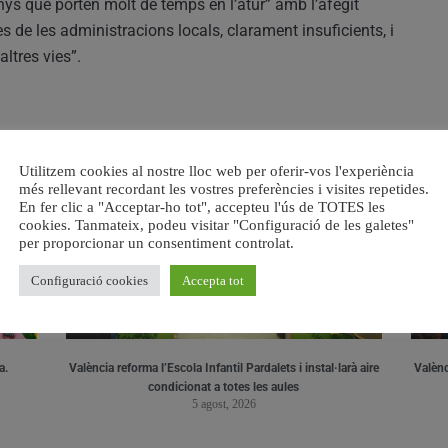
nys que porten molt de temps en l’atur” amb l’afegit
es de les administracions locals, clarament insuficients, i
altres vies”.
RELACIONAT
Utilitzem cookies al nostre lloc web per oferir-vos l'experiència
més rellevant recordant les vostres preferències i visites repetides.
En fer clic a "Acceptar-ho tot", accepteu l'ús de TOTES les
cookies. Tanmateix, podeu visitar "Configuració de les galetes"
per proporcionar un consentiment controlat.
Configuració cookies
Accepta tot
a.
València reforma l’Escola Infantil Pardalets i instal·larà aire
Valènc
condicionat a totes les aules
5 agost, 2026