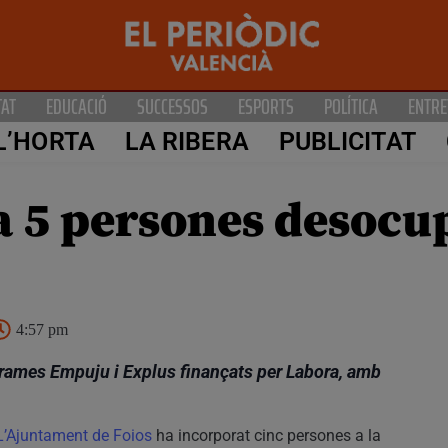
TAT
EDUCACIÓ
SUCCESSOS
ESPORTS
POLÍTICA
ENTRE
L’HORTA
LA RIBERA
PUBLICITAT
a 5 persones desocup
4:57 pm
grames Empuju i Explus finançats per Labora, amb
L’Ajuntament de Foios
ha incorporat cinc persones a la