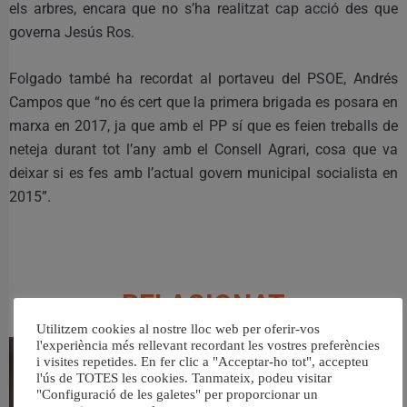
els arbres, encara que no s’ha realitzat cap acció des que
governa Jesús Ros.
Folgado també ha recordat al portaveu del PSOE, Andrés
Campos que “no és cert que la primera brigada es posara en
marxa en 2017, ja que amb el PP sí que es feien treballs de
neteja durant tot l’any amb el Consell Agrari, cosa que va
deixar si es fes amb l’actual govern municipal socialista en
2015”.
RELACIONAT
Utilitzem cookies al nostre lloc web per oferir-vos
l'experiència més rellevant recordant les vostres preferències
i visites repetides. En fer clic a "Acceptar-ho tot", accepteu
l'ús de TOTES les cookies. Tanmateix, podeu visitar
"Configuració de les galetes" per proporcionar un