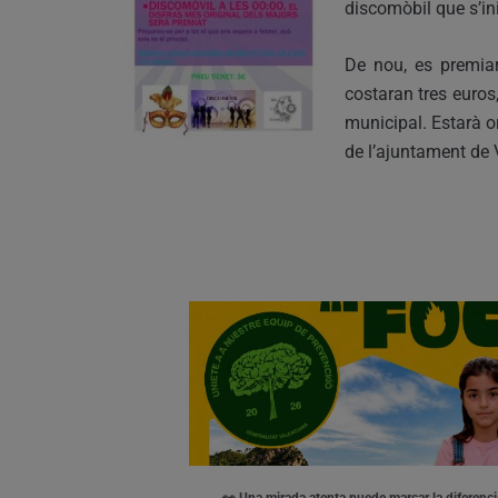
discomòbil que s’ini
De nou, es premiarà
costaran tres euros,
municipal. Estarà or
de l’ajuntament de
👀 Una mirada atenta puede marcar la diferenci