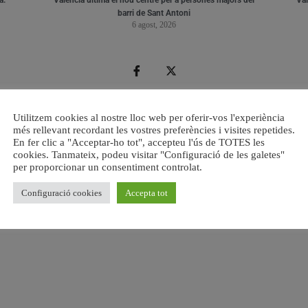
barri de Sant Antoni
6 agost, 2026
Utilitzem cookies al nostre lloc web per oferir-vos l'experiència
més rellevant recordant les vostres preferències i visites repetides.
En fer clic a "Acceptar-ho tot", accepteu l'ús de TOTES les
cookies. Tanmateix, podeu visitar "Configuració de les galetes"
per proporcionar un consentiment controlat.
Configuració cookies
Accepta tot