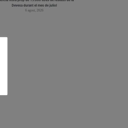
Devesa durant el mes de juliol
6 agost, 2026