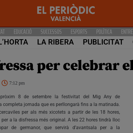
TAT
EDUCACIÓ
SUCCESSOS
ESPORTS
POLÍTICA
ENTRE
L’HORTA
LA RIBERA
PUBLICITAT
ressa per celebrar e
7:12 pm
 pròxim 8 de setembre la festivitat del Mig Any de
 completa jornada que es perllongarà fins a la matinada.
ercaviles per als més xicotets a partir de les 18 hores,
per a la disfressa més original. A les 22 hores tindrà lloc
sopar de germanor, que servirà d’avantsala per a la