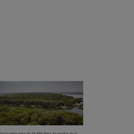
ència retira prop de 15.000 litres de residus de la