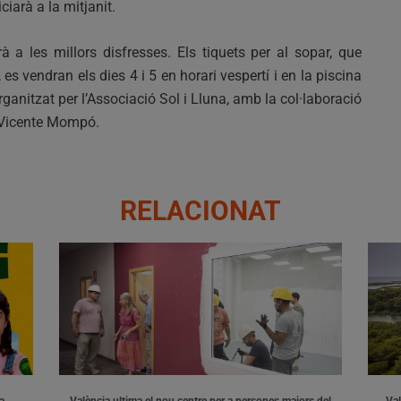
ciarà a la mitjanit.
 a les millors disfresses. Els tiquets per al sopar, que
 es vendran els dies 4 i 5 en horari vespertí i en la piscina
ganitzat per l’Associació Sol i Lluna, amb la col·laboració
 Vicente Mompó.
RELACIONAT
a.
València ultima el nou centre per a persones majors del
Val