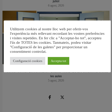
juliol
6 agost, 2026
Utilitzem cookies al nostre lloc web per oferir-vos
l'experiència més rellevant recordant les vostres preferències
i visites repetides. En fer clic a "Acceptar-ho tot", accepteu
l'ús de TOTES les cookies. Tanmateix, podeu visitar
"Configuració de les galetes" per proporcionar un
consentiment controlat.
Configuració cookies
Accepta tot
València reforma l’Escola Infantil Pardalets i instal·larà aire condicionat a totes
les aules
5 agost, 2026