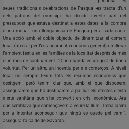
posposar les
seues tradicionals celebracions de Pasqua -es tracta d’un
dels patrons del municipi- ha decidit invertir part del
pressupost que estava destinat a estes dates a la compra
d’una mona i una llonganissa de Pasqua per a cada casa.
Una acció amb el doble objectiu de dinamitzar el comerç
local (afectat per l’estancament econòmic general) i millorar
l’ambient festiu en les famílies de la localitat després de més
d’un mes de confinament. “D’una banda és un gest de bona
voluntat. Per un altre, un incentiu per als comerços. A nivell
local no sempre tenim tots els recursos econòmics que
desitgem, però tenim clar que, amb el que disposem,
assegurarem que ho destinarem a pal·liar els efectes d’esta
alerta sanitària que s’ha convertit en crisi econòmica. Ara
que semblava que començàvem a veure la llum. Treballarem
per a intentar aconseguir que ningú es quede pel camí”,
assegura l’alcalde de Gavarda.