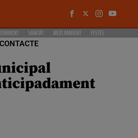
TENIMENT
SANITAT
MEDI AMBIENT
FESTES
CONTACTE
nicipal
nticipadament