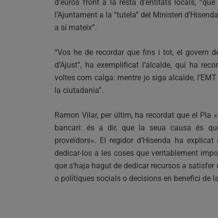
d’euros front a la resta d’entitats locals, “qu
l’Ajuntament a la “tutela” del Ministeri d’Hisend
a sí mateix”.
“Vos he de recordar que fins i tot, el govern
d’Ajust”, ha exemplificat l’alcalde, qui ha rec
voltes com calga: mentre jo siga alcalde, l’EMT
la ciutadania”.
Ramon Vilar, per últim, ha recordat que el Pla 
bancari: és a dir, que la seua causa és que
proveïdors». El regidor d’Hisenda ha explicat
dedicar-los a les coses que veritablement impo
que s’haja hagut de dedicar recursos a satisfer 
o polítiques socials o decisions en benefici de l