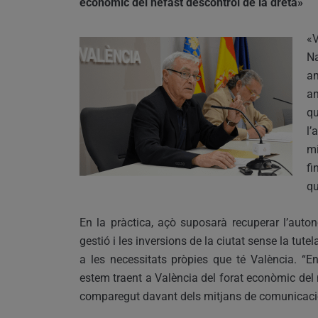
econòmic del nefast descontrol de la dreta»
«V
Na
am
an
q
l’
mi
fi
qu
En la pràctica, açò suposarà recuperar l’auto
gestió i les inversions de la ciutat sense la tute
a les necessitats pròpies que té València. 
estem traent a València del forat econòmic del n
comparegut davant dels mitjans de comunicació