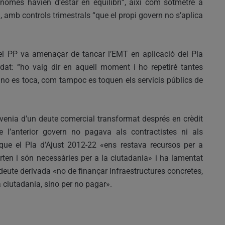
e només havien d’estar en equilibri”, així com sotmetre a
a, amb controls trimestrals “que el propi govern no s’aplica
 del PP va amenaçar de tancar l’EMT en aplicació del Pla
ordat: “ho vaig dir en aquell moment i ho repetiré tantes
 no es toca, com tampoc es toquen els servicis públics de
«venia d’un deute comercial transformat després en crèdit
 l’anterior govern no pagava als contractistes ni als
 que el Pla d’Ajust 2012-22 «ens restava recursos per a
rten i són necessàries per a la ciutadania» i ha lamentat
deute derivada «no de finançar infraestructures concretes,
a ciutadania, sino per no pagar».