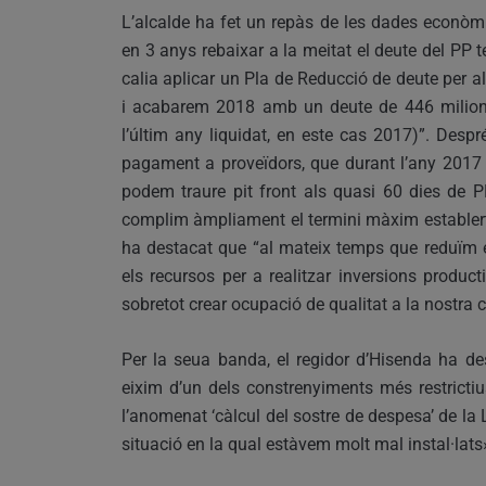
L’alcalde ha fet un repàs de les dades econòm
en 3 anys rebaixar a la meitat el deute del PP 
calia aplicar un Pla de Reducció de deute per a
i acabarem 2018 amb un deute de 446 milions 
l’últim any liquidat, en este cas 2017)”. Despré
pagament a proveïdors, que durant l’any 2017 
podem traure pit front als quasi 60 dies de 
complim àmpliament el termini màxim establert
ha destacat que “al mateix temps que reduïm 
els recursos per a realitzar inversions produc
sobretot crear ocupació de qualitat a la nostra c
Per la seua banda, el regidor d’Hisenda ha de
eixim d’un dels constrenyiments més restricti
l’anomenat ‘càlcul del sostre de despesa’ de la L
situació en la qual estàvem molt mal instal·lats