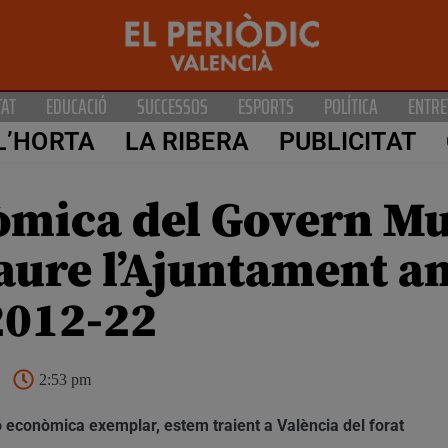
TAT
EDUCACIÓ
SUCCESSOS
ESPORTS
POLÍTICA
ENTRE
L’HORTA
LA RIBERA
PUBLICITAT
òmica del Govern Mu
aure l’Ajuntament a
 2012-22
2:53 pm
 econòmica exemplar, estem traient a València del forat