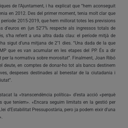
iques de l’Ajuntament, i ha explicat que “hem aconseguit
tenia en 2012. Des del primer moment, tenia molt clar que
l període 2015-2019, que hem millorat totes les previsions
d’euros en (un 52’7% respecte als ingressos totals de
s, s’ha referit a una altra dada clau: el període mitjà de
ha sigut d’una mitjana de 2’1 dies. “Una dada de la que
PMP que es van acumular en les etapes del PP. És a dir
 per la normativa sobre morositat”. Finalment, Joan Ribó
el deute, en comptes de donar-ho tot als bancs destinem
tives, despeses destinades al benestar de la ciutadania i
iutat”.
stacat la «transcendència política» d’esta acció «perquè
us que teníem». «Encara seguim limitats en la gestió per
lei d’Estabilitat Pressupostària, pero ja podem eixir d’una
».