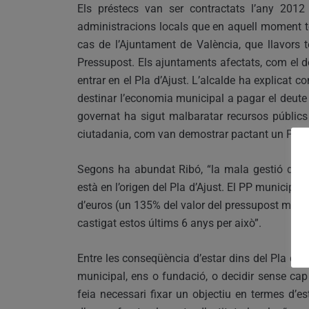
Els préstecs van ser contractats l’any 2012
administracions locals que en aquell moment te
cas de l’Ajuntament de València, que llavors 
Pressupost. Els ajuntaments afectats, com el de
entrar en el Pla d’Ajust. L’alcalde ha explicat c
destinar l’economia municipal a pagar el deute a
governat ha sigut malbaratar recursos públics e
ciutadania, com van demostrar pactant un Pla d’
Segons ha abundat Ribó, “la mala gestió del P
està en l’origen del Pla d’Ajust. El PP municipal
d’euros (un 135% del valor del pressupost munici
castigat estos últims 6 anys per això”.
Entre les conseqüència d’estar dins del Pla d’Aj
municipal, ens o fundació, o decidir sense cap 
feia necessari fixar un objectiu en termes d’e