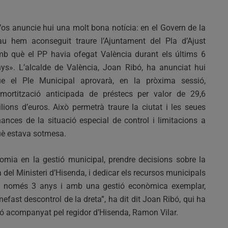
os anuncie hui una molt bona notícia: en el Govern de la
u hem aconseguit traure l’Ajuntament del Pla d’Ajust
b què el PP havia ofegat València durant els últims 6
ys». L’alcalde de València, Joan Ribó, ha anunciat hui
ue el Ple Municipal aprovarà, en la pròxima sessió,
amortització anticipada de préstecs per valor de 29,6
lions d’euros. Això permetrà traure la ciutat i les seues
nances de la situació especial de control i limitacions a
è estava sotmesa.
nomia en la gestió municipal, prendre decisions sobre la
la del Ministeri d’Hisenda, i dedicar els recursos municipals
“En només 3 anys i amb una gestió econòmica exemplar,
efast descontrol de la dreta”, ha dit dit Joan Ribó, qui ha
 acompanyat pel regidor d’Hisenda, Ramon Vilar.