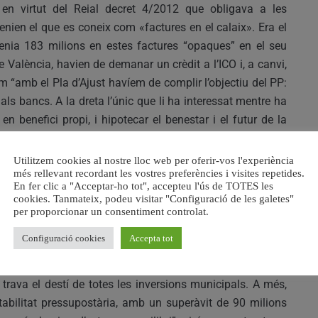
 en virtut del Reial decret 4/2012 que obligava a les
nien el que es coneix com «factures en el calaix». Era el
tenia 183 milions en estes factures “opaques” en el seu
 València, havien de demanar un crèdit a l’ICO i, a canvi,
om “amb el Pla d’Ajust havíem de complir l’objectiu del PP:
ls bancs. A la dreta l’únic que li ha interessat mentre ha
n benefici propi, i hipotecar el benestar i el futur de la
Ajust a 10 anys vista”.
Utilitzem cookies al nostre lloc web per oferir-vos l'experiència
P, preocupat per robar i malbaratar els recursos públics
més rellevant recordant les vostres preferències i visites repetides.
En fer clic a "Acceptar-ho tot", accepteu l'ús de TOTES les
 va arribar a endeutar als valencians en vora 1.000 milions
cookies. Tanmateix, podeu visitar "Configuració de les galetes"
pal) i ha sigut el propi PP en el govern central qui ens ha
per proporcionar un consentiment controlat.
Configuració cookies
Accepta tot
ust, cal destacar la impossibilitat de crear cap organisme
trava el destí de totes les inversions municipals. A més,
stabilitat pressupostària, amb un superàvit de 90 milions