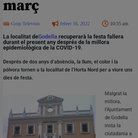
març
Grup Televisio
febrer 16, 2022
10:35 am
La localitat de
Godella
recuperarà la festa fallera
durant el present any després de la millora
epidemiològica de la COVID-19.
Després de dos anys d’absència, la llum, el color i la
pólvora tornen a la localitat de l’Horta Nord per a viure uns
dies de festa.
Malgrat la
millora,
l’Ajuntament
de Godella
insta la
ciutadania a