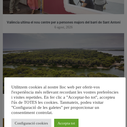
València ultima el nou centre per a persones majors del barri de Sant Antoni
6 agost, 2026
Utilitzem cookies al nostre lloc web per oferir-vos
l'experiència més rellevant recordant les vostres preferències
i visites repetides. En fer clic a "Acceptar-ho tot", accepteu
València retira prop de 15.000 litres de residus de la Devesa durant el mes de
l'ús de TOTES les cookies. Tanmateix, podeu visitar
"Configuració de les galetes" per proporcionar un
juliol
6 agost, 2026
consentiment controlat.
Configuració cookies
Accepta tot