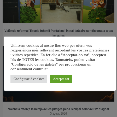
València reforma l’Escola Infantil Pardalets i instal·larà aire condicionat a totes
les aules
5 agost, 2026
Utilitzem cookies al nostre lloc web per oferir-vos
l'experiència més rellevant recordant les vostres preferències
i visites repetides. En fer clic a "Acceptar-ho tot", accepteu
l'ús de TOTES les cookies. Tanmateix, podeu visitar
"Configuració de les galetes" per proporcionar un
consentiment controlat.
Configuració cookies
Accepta tot
València reforça la neteja de les platges per a l’eclipsi solar del 12 d’agost
5 agost, 2026