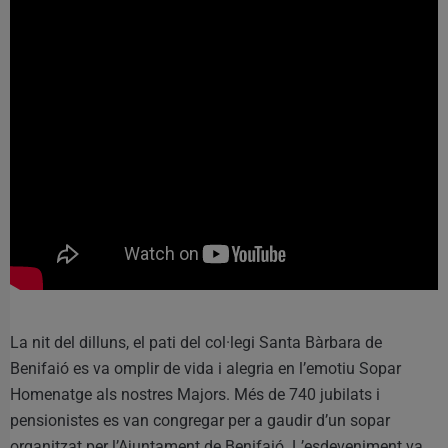
La nit del dilluns, el pati del col·legi Santa Bàrbara de
Benifaió es va omplir de vida i alegria en l’emotiu Sopar
Homenatge als nostres Majors. Més de 740 jubilats i
pensionistes es van congregar per a gaudir d’un sopar
organitzat per l’Ajuntament de Benifaió. L’esdeveniment va