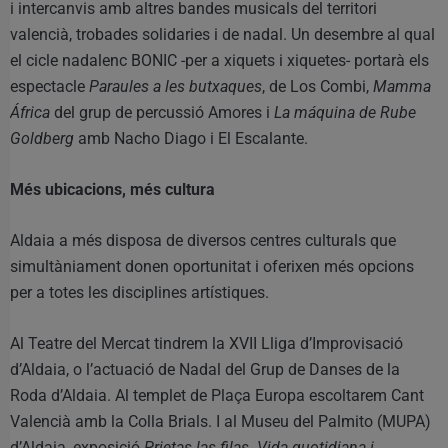
i intercanvis amb altres bandes musicals del territori
valencià, trobades solidaries i de nadal. Un desembre al qual
el cicle nadalenc BONIC -per a xiquets i xiquetes- portarà els
espectacle
Paraules a les butxaques
, de Los Combi,
Mamma
África
del grup de percussió Amores i
La máquina de Rube
Goldberg
amb Nacho Diago i El Escalante.
Més ubicacions, més cultura
Aldaia a més disposa de diversos centres culturals que
simultàniament donen oportunitat i oferixen més opcions
per a totes les disciplines artístiques.
Al Teatre del Mercat tindrem la XVII Lliga d’Improvisació
d’Aldaia, o l’actuació de Nadal del Grup de Danses de la
Roda d’Aldaia. Al templet de Plaça Europa escoltarem Cant
Valencià amb la Colla Brials. I al Museu del Palmito (MUPA)
d’Aldaia, exposició
Prietas las filas. Vida quotidiana i