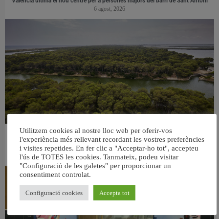
València ultima el nou centre per a persones majors del barri de Sant Antoni
6 agost, 2026
Utilitzem cookies al nostre lloc web per oferir-vos
València retira prop de 15.000 litres de residus de la Devesa durant el mes de
l'experiència més rellevant recordant les vostres preferències
juliol
i visites repetides. En fer clic a "Acceptar-ho tot", accepteu
6 agost, 2026
l'ús de TOTES les cookies. Tanmateix, podeu visitar
"Configuració de les galetes" per proporcionar un
consentiment controlat.
Configuració cookies
Accepta tot