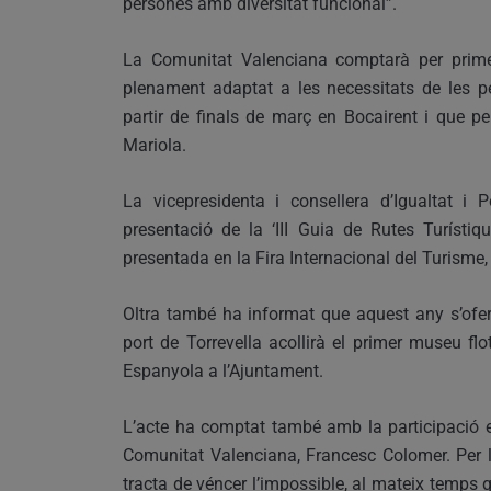
persones amb diversitat funcional”.
La Comunitat Valenciana comptarà per prim
plenament adaptat a les necessitats de les p
partir de finals de març en Bocairent i que pe
Mariola.
La vicepresidenta i consellera d’Igualtat i P
presentació de la ‘III Guia de Rutes Turísti
presentada en la Fira Internacional del Turisme
Oltra també ha informat que aquest any s’ofer
port de Torrevella acollirà el primer museu f
Espanyola a l’Ajuntament.
L’acte ha comptat també amb la participació e
Comunitat Valenciana, Francesc Colomer. Per 
tracta de véncer l’impossible, al mateix temps 