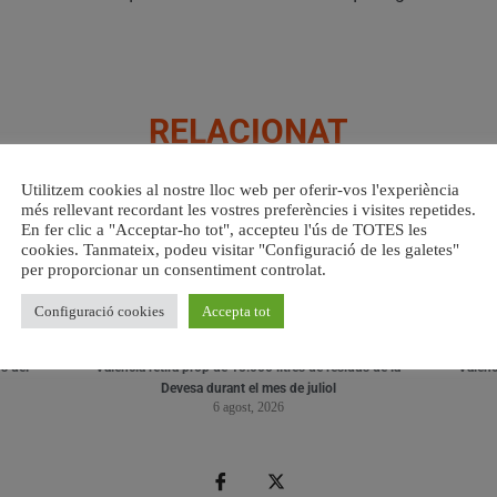
RELACIONAT
Utilitzem cookies al nostre lloc web per oferir-vos l'experiència
més rellevant recordant les vostres preferències i visites repetides.
En fer clic a "Acceptar-ho tot", accepteu l'ús de TOTES les
cookies. Tanmateix, podeu visitar "Configuració de les galetes"
per proporcionar un consentiment controlat.
Configuració cookies
Accepta tot
s del
València retira prop de 15.000 litres de residus de la
Valènci
Devesa durant el mes de juliol
6 agost, 2026