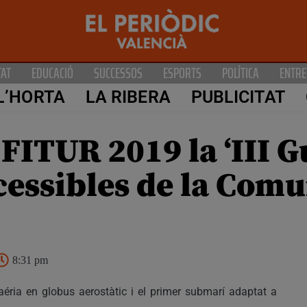
TAT
EDUCACIÓ
SUCCESSOS
ESPORTS
POLÍTICA
ENTRE
L’HORTA
LA RIBERA
PUBLICITAT
FITUR 2019 la ‘III G
cessibles de la Comu
8:31 pm
éria en globus aerostàtic i el primer submarí adaptat a