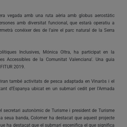
era vegada amb una ruta aèria amb globus aerostàtic
ersones amb diversitat funcional, que estarà operatiu a
rmetrà conéixer des de l’aire el parc natural de la Serra
olítiques Inclusives, Mónica Oltra, ha participat en la
ques Accessibles de la Comunitat Valenciana’. Una guia
, FITUR 2019.
iran també activitats de pesca adaptada en Vinaròs i el
lotant d’Espanya ubicat en un submarí cedit per l’Armada
l secretari autonòmic de Turisme i president de Turisme
la seua banda, Colomer ha destacat que aquest projecte
que ha destacat que el submarí escenifica el que significa