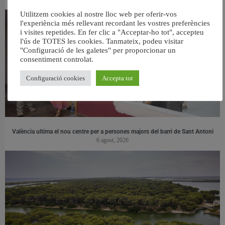
Utilitzem cookies al nostre lloc web per oferir-vos
l'experiència més rellevant recordant les vostres preferències
i visites repetides. En fer clic a "Acceptar-ho tot", accepteu
l'ús de TOTES les cookies. Tanmateix, podeu visitar
"Configuració de les galetes" per proporcionar un
consentiment controlat.
Configuració cookies
Accepta tot
València ultima el nou centre per a persones majors del barri de Sant Antoni
6 agost, 2026