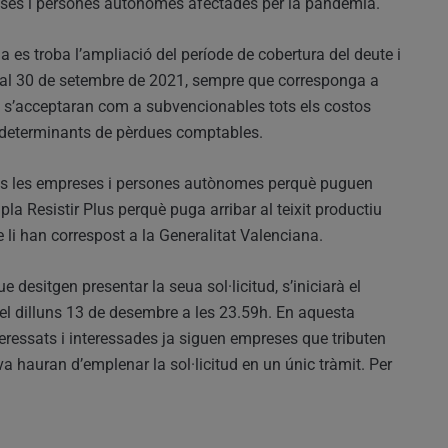
preses i persones autònomes afectades per la pandèmia.
a es troba l’ampliació del període de cobertura del deute i
s al 30 de setembre de 2021, sempre que corresponga a
, s’acceptaran com a subvencionables tots els costos
ut determinants de pèrdues comptables.
otes les empreses i persones autònomes perquè puguen
pla Resistir Plus perquè puga arribar al teixit productiu
e li han correspost a la Generalitat Valenciana.
e desitgen presentar la seua sol·licitud, s’iniciarà el
 el dilluns 13 de desembre a les 23.59h. En aquesta
nteressats i interessades ja siguen empreses que tributen
a hauran d’emplenar la sol·licitud en un únic tràmit. Per