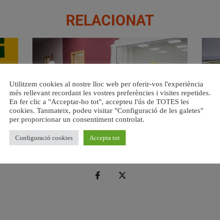
RELACIONAT
Utilitzem cookies al nostre lloc web per oferir-vos l'experiència
més rellevant recordant les vostres preferències i visites repetides.
En fer clic a "Acceptar-ho tot", accepteu l'ús de TOTES les
cookies. Tanmateix, podeu visitar "Configuració de les galetes"
per proporcionar un consentiment controlat.
a.
València ultima el nou centre per a persones majors del
Val
barri de Sant Antoni
Configuració cookies
Accepta tot
6 agost, 2026