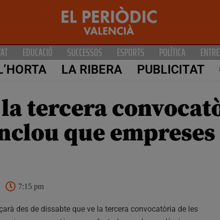
TAT
EDUCACIÓ
SUCCESSOS
ESPORTS
POLÍTICA
ENTRE
L’HORTA
LA RIBERA
PUBLICITAT
la tercera convocatò
i inclou que emprese
7:15 pm
arà des de dissabte que ve la tercera convocatòria de les