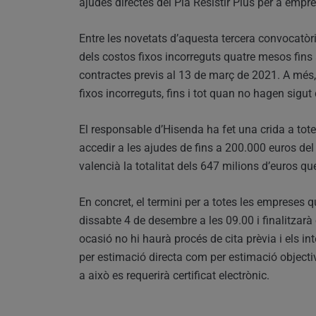
ajudes directes del Pla Resistir Plus per a em
Entre les novetats d’aquesta tercera convocatòri
dels costos fixos incorreguts quatre mesos fin
contractes previs al 13 de març de 2021. A més
fixos incorreguts, fins i tot quan no hagen sig
El responsable d’Hisenda ha fet una crida a t
accedir a les ajudes de fins a 200.000 euros del 
valencià la totalitat dels 647 milions d’euros qu
En concret, el termini per a totes les empreses qu
dissabte 4 de desembre a les 09.00 i finalitzarà
ocasió no hi haurà procés de cita prèvia i els i
per estimació directa com per estimació objectiv
a això es requerirà certificat electrònic.