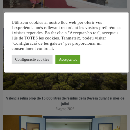
València ultima el nou centre per a persones majors del barri de Sant Antoni
6 agost, 2026
Utilitzem cookies al nostre lloc web per oferir-vos
l'experiència més rellevant recordant les vostres preferències
i visites repetides. En fer clic a "Acceptar-ho tot", accepteu
l'ús de TOTES les cookies. Tanmateix, podeu visitar
"Configuració de les galetes" per proporcionar un
consentiment controlat.
Configuració cookies
Accepta tot
València retira prop de 15.000 litres de residus de la Devesa durant el mes de
juliol
6 agost, 2026