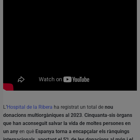
L’
Hospital de la Ribera
ha registrat un total de
nou
donacions multiorgàniques al 2023
.
Cinquanta-sis òrgans
que han aconseguit salvar la vida de moltes persones en
un any
en què
Espanya torna a encapçalar els rànquings
internacionals, aportant el 5% de les donacions al món i el