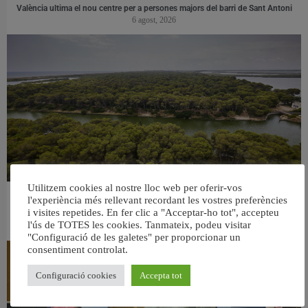
València ultima el nou centre per a persones majors del barri de Sant Antoni
6 agost, 2026
Utilitzem cookies al nostre lloc web per oferir-vos
l'experiència més rellevant recordant les vostres preferències
València retira prop de 15.000 litres de residus de la Devesa durant el mes de
i visites repetides. En fer clic a "Acceptar-ho tot", accepteu
juliol
l'ús de TOTES les cookies. Tanmateix, podeu visitar
6 agost, 2026
"Configuració de les galetes" per proporcionar un
consentiment controlat.
Configuració cookies
Accepta tot