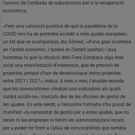
l’anunci de l’arribada de subvencions per a la recuperació
econòmica.
«Fem una valoració positiva de què la pandèmia de la
COVID ens ha de permetre accedir a més ajudes europees»,
un fet que ve acompanyat, diu Gómez, «d’una gran incertesa
en l’àmbit econòmic, i també en l’àmbit sanitari; i eixa
incertesa fa que la situació dels Fons Europeus siga més
aviat una manifestació d’interessos, que de previsió de
projectes, perquè s’han de desenvolupar estos projectes
entre 2021 i 2027», indica. A més a més, l’alcalde recorda
que les convocatòries «tindran uns indicadors als quals
caldrà acollir-se», marcats des de les oficines de gestió de
les ajudes. En este sentit, a l’encontre formatiu s’ha posat de
manifest «la necessitat de gestió per a estes ajudes, que no
tenen ni les empreses ni tenim les administracions locals,
per a poder fer front a l’allau de convocatòries que sembla