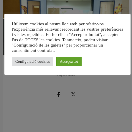
Utilitzem cookies al nostre lloc web per oferir-vos
l'experiència més rellevant recordant les vostres preferències
i visites repetides. En fer clic a "Acceptar-ho tot", accepteu
l'ús de TOTES les cookies. Tanmateix, podeu visitar
"Configuració de les galetes" per proporcionar un
consentiment controlat.
Configuració cookies
Accepta tot
València reforma l’Escola Infantil Pardalets i instal·larà aire condicionat a totes
les aules
5 agost, 2026