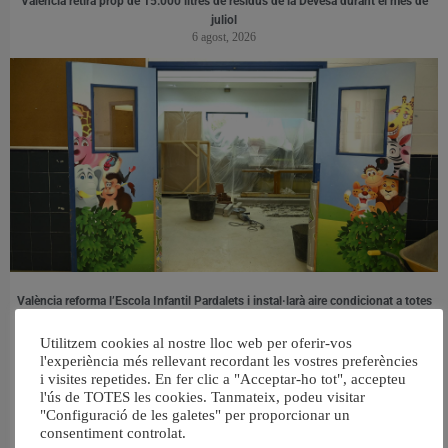
València retira prop de 15.000 litres de residus de la Devesa durant el mes de
juliol
6 agost, 2026
València reforma l’Escola Infantil Pardalets i instal·larà aire condicionat a totes
les aules
5 agost, 2026
Utilitzem cookies al nostre lloc web per oferir-vos
l'experiència més rellevant recordant les vostres preferències
i visites repetides. En fer clic a "Acceptar-ho tot", accepteu
l'ús de TOTES les cookies. Tanmateix, podeu visitar
"Configuració de les galetes" per proporcionar un
consentiment controlat.