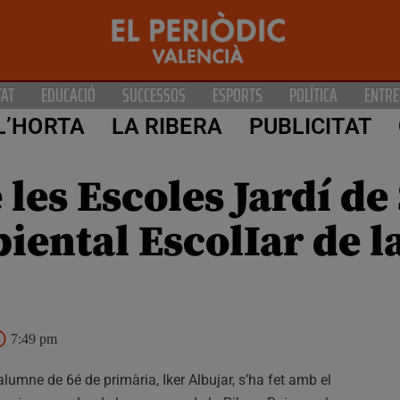
TAT
EDUCACIÓ
SUCCESSOS
ESPORTS
POLÍTICA
ENTRE
L’HORTA
LA RIBERA
PUBLICITAT
 les Escoles Jardí d
iental EscolIar de l
7:49 pm
alumne de 6é de primària, Iker Albujar, s’ha fet amb el