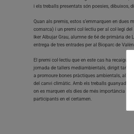
i els treballs presentats són poesies, dibuixos, di
Quan als premis, estos s’emmarquen en dues modal
comarca) i un premi col·lectiu per al col·legi d
Iker Albujar Grau, alumne de 6é de primària de Le
entrega de tres entrades per al Bioparc de Valèn
El premi col·lectiu que en este cas ha recaigut p
jornada de tallers mediambientals, dirigit tamb
a promoure bones pràctiques ambientals, al volta
del canvi climàtic. Amb els treballs guanyadors
on es marquen els dies de més importància ambie
participants en el certamen.