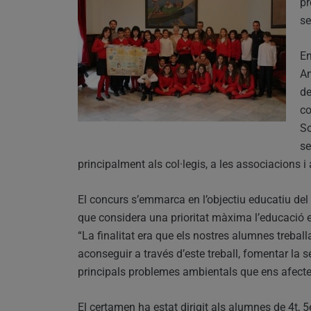
pr
se
En
Am
de
co
So
se
principalment als col·legis, a les associacions i
El concurs s’emmarca en l’objectiu educatiu d
que considera una prioritat màxima l’educació en
“La finalitat era que els nostres alumnes treball
aconseguir a través d’este treball, fomentar la s
principals problemes ambientals que ens afecten
El certamen ha estat dirigit als alumnes de 4t, 5é