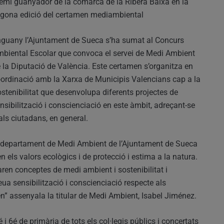
emi guanyador de la comarca de la Ribera Baixa en la
gona edició del certamen mediambiental
guany l’Ajuntament de Sueca s’ha sumat al Concurs
biental Escolar que convoca el servei de Medi Ambient
 la Diputació de València. Este certamen s’organitza en
ordinació amb la Xarxa de Municipis Valencians cap a la
stenibilitat que desenvolupa diferents projectes de
nsibilització i conscienciació en este àmbit, adreçant-se
 als ciutadans, en general.
el departament de Medi Ambient de l’Ajuntament de Sueca
 els valors ecològics i de protecció i estima a la natura.
aren conceptes de medi ambient i sostenibilitat i
eua sensibilització i conscienciació respecte als
” assenyala la titular de Medi Ambient, Isabel Jiménez.
 i 6é de primària de tots els col·legis públics i concertats