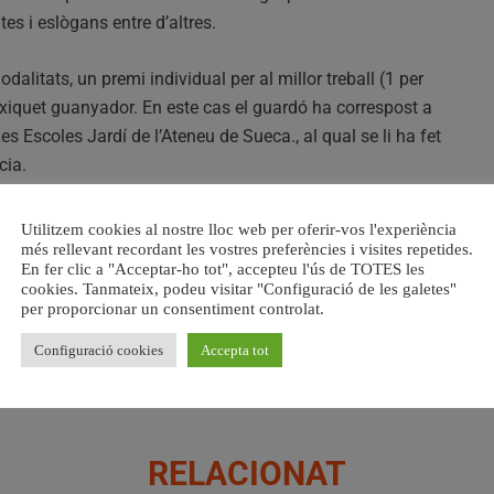
tes i eslògans entre d’altres.
itats, un premi individual per al millor treball (1 per
el xiquet guanyador. En este cas el guardó ha correspost a
s Escoles Jardí de l’Ateneu de Sueca., al qual se li ha fet
cia.
er tant en les Escoles Jardí de l’Ateneu, consisteix en una
Utilitzem cookies al nostre lloc web per oferir-vos l'experiència
é a fomentar actituds responsables amb el nostre entorn, i
més rellevant recordant les vostres preferències i visites repetides.
En fer clic a "Acceptar-ho tot", accepteu l'ús de TOTES les
nt dels principis de la sostenibilitat i de la problemàtica
cookies. Tanmateix, podeu visitar "Configuració de les galetes"
 de cada comarca s’ha editat a més un calendari mural,
per proporcionar un consentiment controlat.
ntal, que es repartiran entre tots els col·legis de Sueca
Configuració cookies
Accepta tot
RELACIONAT