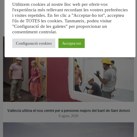
Utilitzem cookies al nostre lloc web per oferir-vos
l'experiència més rellevant recordant les vostres preferències
i visites repetides. En fer clic a "Acceptar-ho tot", accepteu
l'ús de TOTES les cookies. Tanmateix, podeu visitar
RELACIONAT
"Configuració de les galetes" per proporcionar un
consentiment controlat.
Configuració cookies
Accepta tot
València ultima el nou centre per a persones majors del barri de Sant Antoni
6 agost, 2026