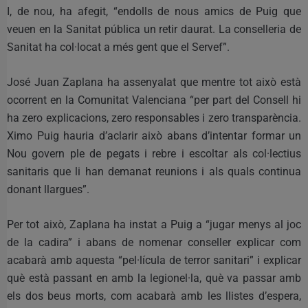
I, de nou, ha afegit, “endolls de nous amics de Puig que
veuen en la Sanitat pública un retir daurat. La conselleria de
Sanitat ha col·locat a més gent que el Servef”.
José Juan Zaplana ha assenyalat que mentre tot això està
ocorrent en la Comunitat Valenciana “per part del Consell hi
ha zero explicacions, zero responsables i zero transparència.
Ximo Puig hauria d’aclarir això abans d’intentar formar un
Nou govern ple de pegats i rebre i escoltar als col·lectius
sanitaris que li han demanat reunions i als quals continua
donant llargues”.
Per tot això, Zaplana ha instat a Puig a “jugar menys al joc
de la cadira” i abans de nomenar conseller explicar com
acabarà amb aquesta “pel·lícula de terror sanitari” i explicar
què està passant en amb la legionel·la, què va passar amb
els dos beus morts, com acabarà amb les llistes d’espera,