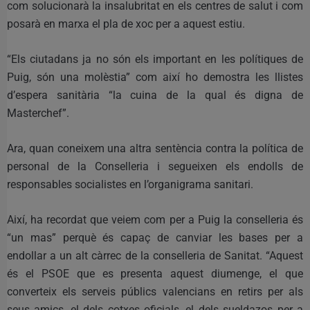
com solucionarà la insalubritat en els centres de salut i com
posarà en marxa el pla de xoc per a aquest estiu.
“Els ciutadans ja no són els important en les polítiques de
Puig, són una molèstia” com així ho demostra les llistes
d’espera sanitària “la cuina de la qual és digna de
Masterchef”.
Ara, quan coneixem una altra sentència contra la política de
personal de la Conselleria i segueixen els endolls de
responsables socialistes en l’organigrama sanitari.
Així, ha recordat que veiem com per a Puig la conselleria és
“un mas” perquè és capaç de canviar les bases per a
endollar a un alt càrrec de la conselleria de Sanitat. “Aquest
és el PSOE que es presenta aquest diumenge, el que
converteix els serveis públics valencians en retirs per als
seus amics, el dels cotxes oficials, el dels sueldazos per a