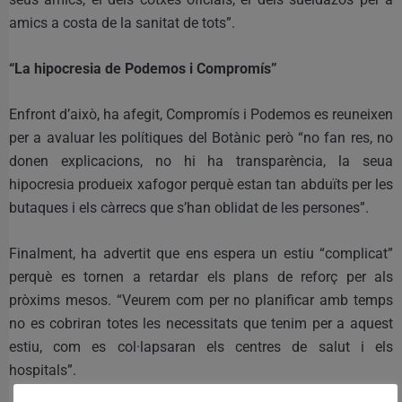
amics a costa de la sanitat de tots”.
“La hipocresia de Podemos i Compromís”
Enfront d’això, ha afegit, Compromís i Podemos es reuneixen
per a avaluar les polítiques del Botànic però “no fan res, no
donen explicacions, no hi ha transparència, la seua
hipocresia produeix xafogor perquè estan tan abduïts per les
butaques i els càrrecs que s’han oblidat de les persones”.
Finalment, ha advertit que ens espera un estiu “complicat”
perquè es tornen a retardar els plans de reforç per als
pròxims mesos. “Veurem com per no planificar amb temps
no es cobriran totes les necessitats que tenim per a aquest
estiu, com es col·lapsaran els centres de salut i els
hospitals”.