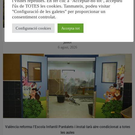
i visites repetides. En fer clic a "Acceptar-ho tot", accepteu
l'ús de TOTES les cookies. Tanmateix, podeu visitar
"Configuració de les galetes" per proporcionar un
consentiment controlat.
Configuració cookies
Accepta tot
València retira prop de 15.000 litres de residus de la Devesa durant el mes de
juliol
6 agost, 2026
València reforma l’Escola Infantil Pardalets i instal·larà aire condicionat a totes
les aules