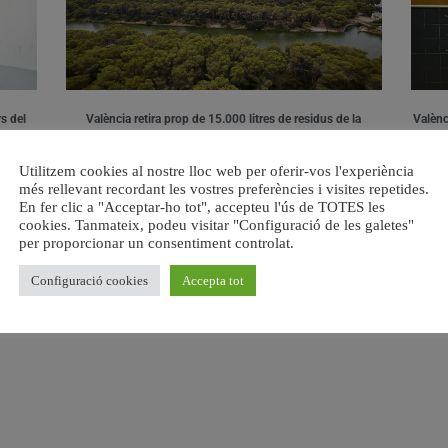
s del
València retira prop de 15.000 litres de residus de la
Valènci
Devesa durant el mes de juliol
6 agost, 2026
Utilitzem cookies al nostre lloc web per oferir-vos l'experiència
més rellevant recordant les vostres preferències i visites repetides.
En fer clic a "Acceptar-ho tot", accepteu l'ús de TOTES les
cookies. Tanmateix, podeu visitar "Configuració de les galetes"
per proporcionar un consentiment controlat.
Configuració cookies
Accepta tot