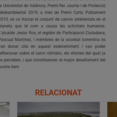
la Universitat de València, Premi Rei Jaume I de Protecció
Mediambiental 2019, a més de Premi Carta Poblament
2010, es va tractar el conjunt de canvis ambientals en el
planeta que té com a causa les activitats humanes.
L’alcalde Jesús Ros, el regidor de Participació Ciutadana,
Pascual Martínez, i membres de la societat torrentina es
van donar cita en aquest esdeveniment i van poder
reflexionar sobre el canvi climàtic, els efectes del qual ja
es perceben, i que constitueixen el major desafiament del
nostre tiem
RELACIONAT