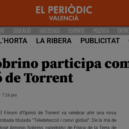
TAT
EDUCACIÓ
SUCCESSOS
ESPORTS
POLÍTICA
ENTRE
L’HORTA
LA RIBERA
PUBLICITAT
obrino participa com
 de Torrent
7:24 pm
El Fòrum d’Opinió de Torrent va celebrar ahir una nova
trobada titulada “Teledetecció i canvi global”. De la mà de
José Antonio Sobrino, catedràtic de Física de la Terra de