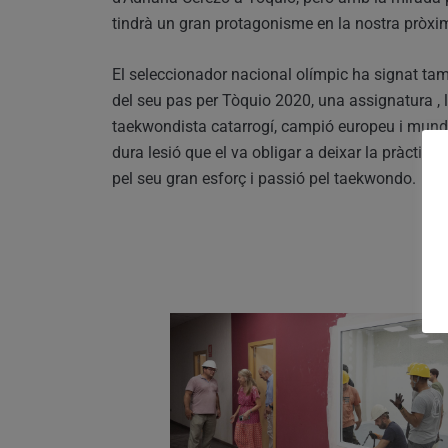
tindrà un gran protagonisme en la nostra pròxima
El seleccionador nacional olímpic ha signat també
del seu pas per Tòquio 2020, una assignatura , l
taekwondista catarrogí, campió europeu i mundi
dura lesió que el va obligar a deixar la pràctica
pel seu gran esforç i passió pel taekwondo.