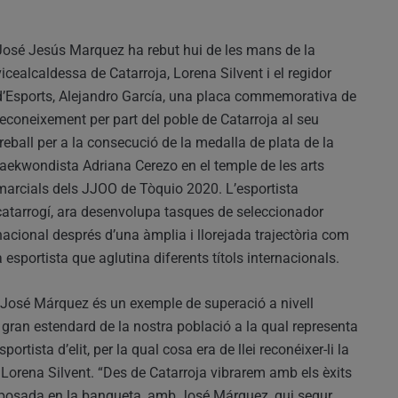
José Jesús Marquez ha rebut hui de les mans de la
vicealcaldessa de Catarroja, Lorena Silvent i el regidor
d’Esports, Alejandro García, una placa commemorativa de
reconeixement per part del poble de Catarroja al seu
treball per a la consecució de la medalla de plata de la
taekwondista Adriana Cerezo en el temple de les arts
marcials dels JJOO de Tòquio 2020. L’esportista
catarrogí, ara desenvolupa tasques de seleccionador
nacional després d’una àmplia i llorejada trajectòria com
a esportista que aglutina diferents títols internacionals.
“José Márquez és un exemple de superació a nivell
 gran estendard de la nostra població a la qual representa
tista d’elit, per la qual cosa era de llei reconéixer-li la
 Lorena Silvent. “Des de Catarroja vibrarem amb els èxits
 posada en la banqueta, amb José Márquez, qui segur