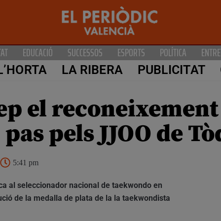
TAT
EDUCACIÓ
SUCCESSOS
ESPORTS
POLÍTICA
ENTRE
L’HORTA
LA RIBERA
PUBLICITAT
ep el reconeixement
 pas pels JJOO de T
5:41 pm
aca al seleccionador nacional de taekwondo en
ció de la medalla de plata de la la taekwondista