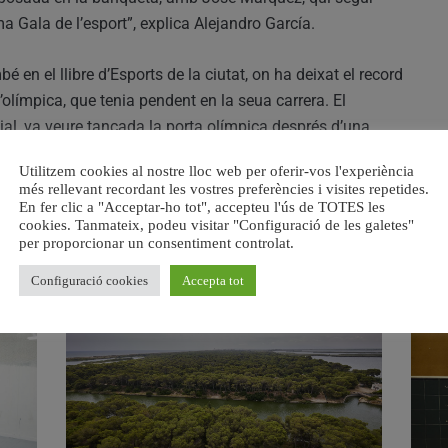
 Gala de l’esport”, explica Alejandro García.
 en el llibre d’Esports de la ciutat, on ha deixat el record
’olímpica, que tenia pendent en la seua carrera. El
al, va veure tancada la porta olímpica després d’una
 de l’esport en actiu, al qual ha continuat sempre vinculat
Utilitzem cookies al nostre lloc web per oferir-vos l'experiència
més rellevant recordant les vostres preferències i visites repetides.
En fer clic a "Acceptar-ho tot", accepteu l'ús de TOTES les
cookies. Tanmateix, podeu visitar "Configuració de les galetes"
per proporcionar un consentiment controlat.
RELACIONAT
Configuració cookies
Accepta tot