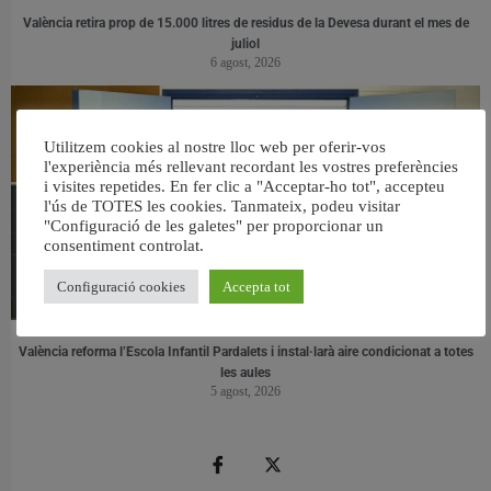
València retira prop de 15.000 litres de residus de la Devesa durant el mes de
juliol
6 agost, 2026
Utilitzem cookies al nostre lloc web per oferir-vos
l'experiència més rellevant recordant les vostres preferències
i visites repetides. En fer clic a "Acceptar-ho tot", accepteu
l'ús de TOTES les cookies. Tanmateix, podeu visitar
"Configuració de les galetes" per proporcionar un
consentiment controlat.
Configuració cookies
Accepta tot
València reforma l’Escola Infantil Pardalets i instal·larà aire condicionat a totes
les aules
5 agost, 2026