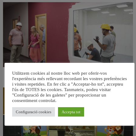
Utilitzem cookies al nostre lloc web per oferir-vos
València ultima el nou centre per a persones majors del barri de Sant Antoni
l'experiència més rellevant recordant les vostres preferències
6 agost, 2026
i visites repetides. En fer clic a "Acceptar-ho tot", accepteu
l'ús de TOTES les cookies. Tanmateix, podeu visitar
"Configuració de les galetes" per proporcionar un
consentiment controlat.
Configuració cookies
Accepta tot