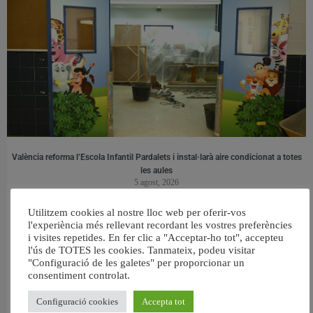
València reforma l’Escola Infantil Pardalets i instal·larà aire condicionat a totes
les aules
5 agost, 2026
Utilitzem cookies al nostre lloc web per oferir-vos
l'experiència més rellevant recordant les vostres preferències
i visites repetides. En fer clic a "Acceptar-ho tot", accepteu
l'ús de TOTES les cookies. Tanmateix, podeu visitar
"Configuració de les galetes" per proporcionar un
consentiment controlat.
Configuració cookies
Accepta tot