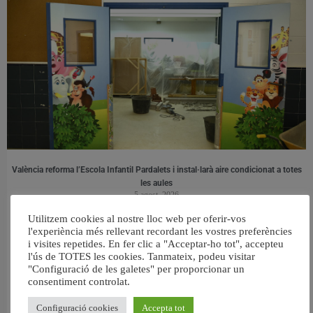
València reforma l’Escola Infantil Pardalets i instal·larà aire condicionat a totes
les aules
5 agost, 2026
Utilitzem cookies al nostre lloc web per oferir-vos
l'experiència més rellevant recordant les vostres preferències
i visites repetides. En fer clic a "Acceptar-ho tot", accepteu
l'ús de TOTES les cookies. Tanmateix, podeu visitar
"Configuració de les galetes" per proporcionar un
consentiment controlat.
Configuració cookies
Accepta tot