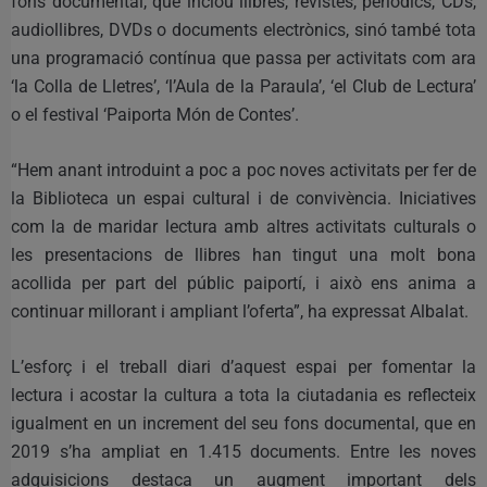
fons documental, que inclou llibres, revistes, periòdics, CDs,
audiollibres, DVDs o documents electrònics, sinó també tota
una programació contínua que passa per activitats com ara
‘la Colla de Lletres’, ‘l’Aula de la Paraula’, ‘el Club de Lectura’
o el festival ‘Paiporta Món de Contes’.
“Hem anant introduint a poc a poc noves activitats per fer de
la Biblioteca un espai cultural i de convivència. Iniciatives
com la de maridar lectura amb altres activitats culturals o
les presentacions de llibres han tingut una molt bona
acollida per part del públic paiportí, i això ens anima a
continuar millorant i ampliant l’oferta”, ha expressat Albalat.
L’esforç i el treball diari d’aquest espai per fomentar la
lectura i acostar la cultura a tota la ciutadania es reflecteix
igualment en un increment del seu fons documental, que en
2019 s’ha ampliat en 1.415 documents. Entre les noves
adquisicions destaca un augment important dels