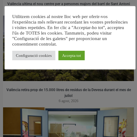
València ultima el nou centre per a persones majors del barri de Sant Antoni
6 agost, 2026
Utilitzem cookies al nostre lloc web per oferir-vos
l'experiència més rellevant recordant les vostres preferències
i visites repetides. En fer clic a "Acceptar-ho tot", accepteu
l'ús de TOTES les cookies. Tanmateix, podeu visitar
"Configuració de les galetes" per proporcionar un
consentiment controlat.
Configuració cookies
Accepta tot
València retira prop de 15.000 litres de residus de la Devesa durant el mes de
juliol
6 agost, 2026