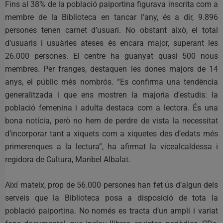
Fins al 38% de la població paiportina figurava inscrita com a
membre de la Biblioteca en tancar l’any, és a dir, 9.896
persones tenen carnet d’usuari. No obstant això, el total
d’usuaris i usuàries ateses és encara major, superant les
26.000 persones. El centre ha guanyat quasi 500 nous
membres. Per franges, destaquen les dones majors de 14
anys, el públic més nombrós. “Es confirma una tendència
generalitzada i que ens mostren la majoria d’estudis: la
població femenina i adulta destaca com a lectora. És una
bona notícia, però no hem de perdre de vista la necessitat
d’incorporar tant a xiquets com a xiquetes des d’edats més
primerenques a la lectura”, ha afirmat la vicealcaldessa i
regidora de Cultura, Maribel Albalat.
Així mateix, prop de 56.000 persones han fet ús d’algun dels
serveis que la Biblioteca posa a disposició de tota la
població paiportina. No només es tracta d’un ampli i variat