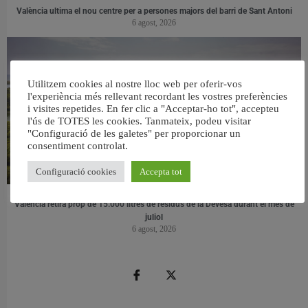
València ultima el nou centre per a persones majors del barri de Sant Antoni
6 agost, 2026
Utilitzem cookies al nostre lloc web per oferir-vos
l'experiència més rellevant recordant les vostres preferències
i visites repetides. En fer clic a "Acceptar-ho tot", accepteu
l'ús de TOTES les cookies. Tanmateix, podeu visitar
"Configuració de les galetes" per proporcionar un
consentiment controlat.
Configuració cookies
Accepta tot
València retira prop de 15.000 litres de residus de la Devesa durant el mes de
juliol
6 agost, 2026