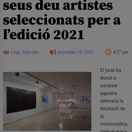
seus deu artistes
seleccionats per a
l’edició 2021
Grup Televisio
novembre 19, 2021
4:57 pm
El jurat ha
donat a
conéixer
aquesta
setmana la
resolució de
la
convocatòria,
amb el que a