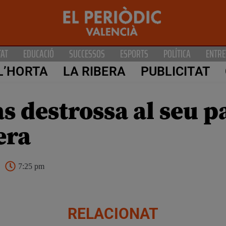
TAT
EDUCACIÓ
SUCCESSOS
ESPORTS
POLÍTICA
ENTRE
L’HORTA
LA RIBERA
PUBLICITAT
s destrossa al seu p
era
7:25 pm
RELACIONAT