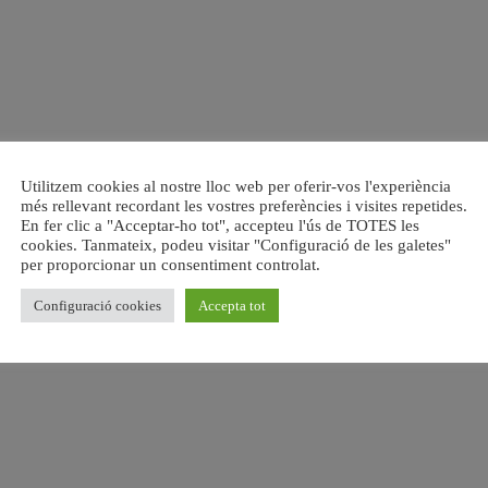
Utilitzem cookies al nostre lloc web per oferir-vos l'experiència
més rellevant recordant les vostres preferències i visites repetides.
En fer clic a "Acceptar-ho tot", accepteu l'ús de TOTES les
cookies. Tanmateix, podeu visitar "Configuració de les galetes"
per proporcionar un consentiment controlat.
Configuració cookies
Accepta tot