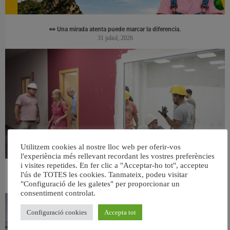
👀 Una mirada atenta puede marcar la diferencia.
31 juliol, 2026
Utilitzem cookies al nostre lloc web per oferir-vos
l'experiència més rellevant recordant les vostres preferències
i visites repetides. En fer clic a "Acceptar-ho tot", accepteu
València ultima el nou centre per a persones majors del barri de Sant Antoni
l'ús de TOTES les cookies. Tanmateix, podeu visitar
6 agost, 2026
"Configuració de les galetes" per proporcionar un
consentiment controlat.
Configuració cookies
Accepta tot