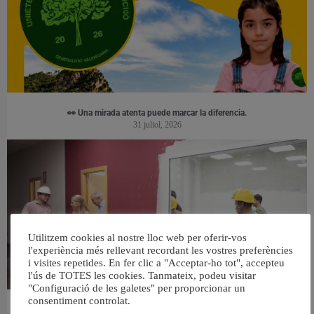
👀 Una mirada atenta puede marcar la diferencia.
31 juliol, 2026
Utilitzem cookies al nostre lloc web per oferir-vos
l'experiència més rellevant recordant les vostres preferències
i visites repetides. En fer clic a "Acceptar-ho tot", accepteu
l'ús de TOTES les cookies. Tanmateix, podeu visitar
"Configuració de les galetes" per proporcionar un
consentiment controlat.
València ultima el nou centre per a persones majors del barri de Sant Antoni