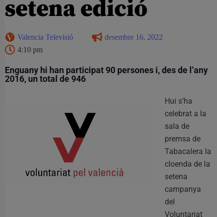
setena edició
Valencia Televisió
desembre 16, 2022
4:10 pm
Enguany hi han participat 90 persones i, des de l’any
2016, un total de 946
Hui s’ha
celebrat a la
sala de
premsa de
Tabacalera la
cloenda de la
setena
campanya
del
Voluntariat