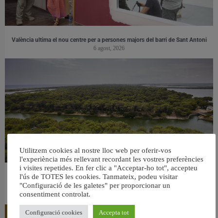
València ultima el nou centre per a persones majors del barri de Sant Antoni
6 agost, 2026
Utilitzem cookies al nostre lloc web per oferir-vos
l'experiència més rellevant recordant les vostres preferències
i visites repetides. En fer clic a "Acceptar-ho tot", accepteu
l'ús de TOTES les cookies. Tanmateix, podeu visitar
València retira prop de 15.000 litres de residus de la Devesa durant el mes de
"Configuració de les galetes" per proporcionar un
juliol
consentiment controlat.
6 agost, 2026
Configuració cookies
Accepta tot