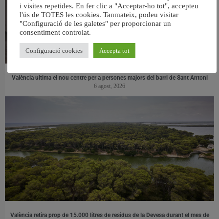
i visites repetides. En fer clic a "Acceptar-ho tot", accepteu
l'ús de TOTES les cookies. Tanmateix, podeu visitar
"Configuració de les galetes" per proporcionar un
consentiment controlat.
Configuració cookies
Accepta tot
València ultima el nou centre per a persones majors del barri de Sant Antoni
6 agost, 2026
València retira prop de 15.000 litres de residus de la Devesa durant el mes de