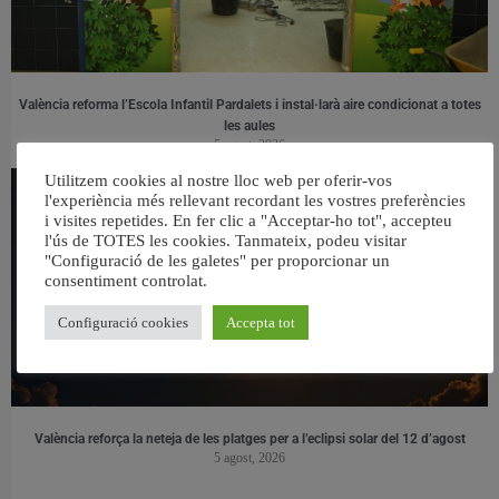
València reforma l’Escola Infantil Pardalets i instal·larà aire condicionat a totes
les aules
5 agost, 2026
Utilitzem cookies al nostre lloc web per oferir-vos
l'experiència més rellevant recordant les vostres preferències
i visites repetides. En fer clic a "Acceptar-ho tot", accepteu
l'ús de TOTES les cookies. Tanmateix, podeu visitar
"Configuració de les galetes" per proporcionar un
consentiment controlat.
Configuració cookies
Accepta tot
València reforça la neteja de les platges per a l’eclipsi solar del 12 d’agost
5 agost, 2026