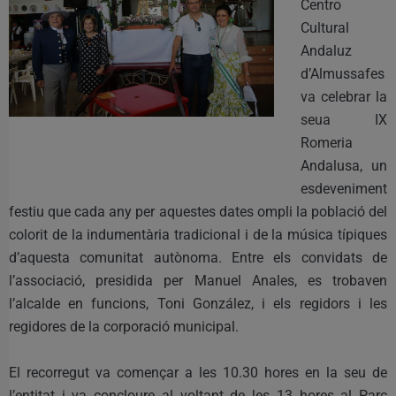
Centro
Cultural
Andaluz
d’Almussafes
va celebrar la
seua IX
Romeria
Andalusa, un
esdeveniment
festiu que cada any per aquestes dates ompli la població del
colorit de la indumentària tradicional i de la música típiques
d’aquesta comunitat autònoma. Entre els convidats de
l’associació, presidida per Manuel Anales, es trobaven
l’alcalde en funcions, Toni González, i els regidors i les
regidores de la corporació municipal.
El recorregut va començar a les 10.30 hores en la seu de
l’entitat i va concloure al voltant de les 13 hores al Parc