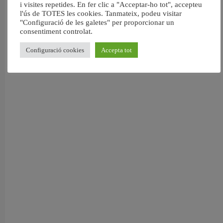
València reforma l’Escola Infantil Pardalets i instal·larà aire condicionat a totes
i visites repetides. En fer clic a "Acceptar-ho tot", accepteu
les aules
l'ús de TOTES les cookies. Tanmateix, podeu visitar
5 agost, 2026
"Configuració de les galetes" per proporcionar un
consentiment controlat.
Configuració cookies
Accepta tot