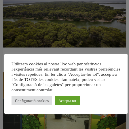
València retira prop de 15.000 litres de residus de la Devesa durant el mes de
juliol
Utilitzem cookies al nostre lloc web per oferir-vos
6 agost, 2026
l'experiència més rellevant recordant les vostres preferències
i visites repetides. En fer clic a "Acceptar-ho tot", accepteu
l'ús de TOTES les cookies. Tanmateix, podeu visitar
"Configuració de les galetes" per proporcionar un
consentiment controlat.
Configuració cookies
Accepta tot