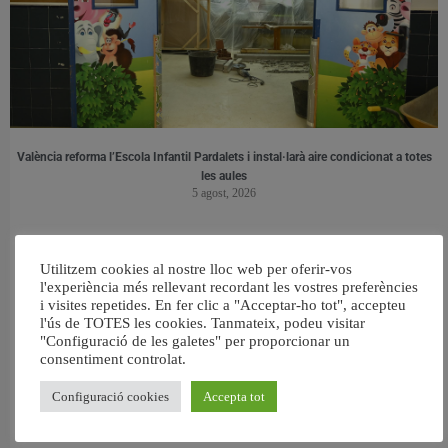
València reforma l’Escola Infantil Pardalets i instal·larà aire condicionat a totes
les aules
5 agost, 2026
Utilitzem cookies al nostre lloc web per oferir-vos
l'experiència més rellevant recordant les vostres preferències
i visites repetides. En fer clic a "Acceptar-ho tot", accepteu
l'ús de TOTES les cookies. Tanmateix, podeu visitar
"Configuració de les galetes" per proporcionar un
consentiment controlat.
Configuració cookies
Accepta tot