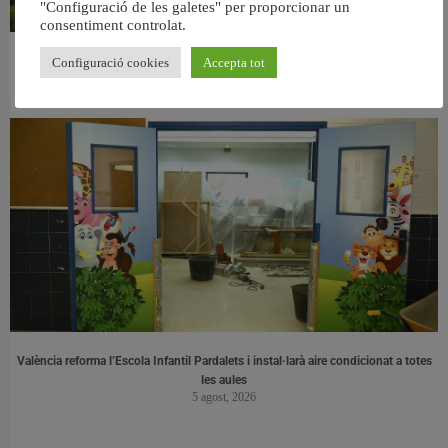
"Configuració de les galetes" per proporcionar un
consentiment controlat.
València retira prop de 15.000 litres de residus de la Devesa durant el mes de
Configuració cookies
Accepta tot
juliol
6 agost, 2026
València reforma l’Escola Infantil Pardalets i instal·larà aire condicionat a totes
les aules
5 agost, 2026