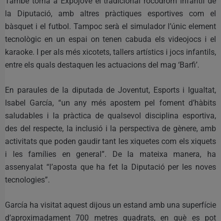
També torna a Expojove el tradicional rocòdrom infantil de
la Diputació, amb altres pràctiques esportives com el
bàsquet i el futbol. Tampoc serà el simulador l’únic element
tecnològic en un espai on tenen cabuda els videojocs i el
karaoke. I per als més xicotets, tallers artístics i jocs infantils,
entre els quals destaquen les actuacions del mag ‘Barfi’.
En paraules de la diputada de Joventut, Esports i Igualtat,
Isabel García, “un any més apostem pel foment d’hàbits
saludables i la pràctica de qualsevol disciplina esportiva,
des del respecte, la inclusió i la perspectiva de gènere, amb
activitats que poden gaudir tant les xiquetes com els xiquets
i les famílies en general”. De la mateixa manera, ha
assenyalat “l’aposta que ha fet la Diputació per les noves
tecnologies”.
García ha visitat aquest dijous un estand amb una superfície
d’aproximadament 700 metres quadrats, en què es pot