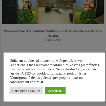
València reforma l’Escola Infantil Pardalets i instal·larà aire condicionat a totes
les aules
5 agost, 2026
Utilitzem cookies al nostre lloc web per oferir-vos
l'experiència més rellevant recordant les vostres preferències
i visites repetides. En fer clic a "Acceptar-ho tot", accepteu
l'ús de TOTES les cookies. Tanmateix, podeu visitar
"Configuració de les galetes" per proporcionar un
consentiment controlat.
Configuració cookies
Accepta tot