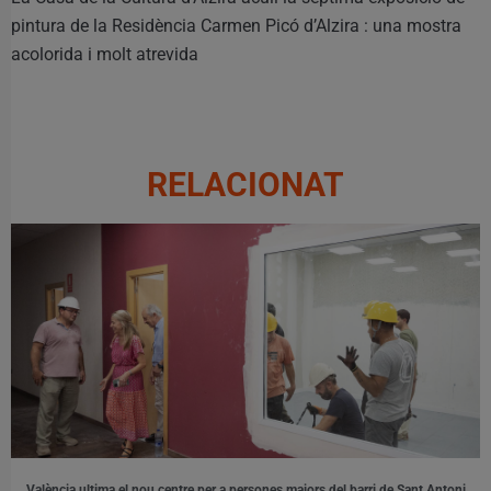
pintura de la Residència Carmen Picó d’Alzira : una mostra
acolorida i molt atrevida
RELACIONAT
València ultima el nou centre per a persones majors del barri de Sant Antoni