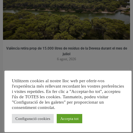
València retira prop de 15.000 litres de residus de la Devesa durant el mes de
juliol
6 agost, 2026
Utilitzem cookies al nostre lloc web per oferir-vos
l'experiència més rellevant recordant les vostres preferències
i visites repetides. En fer clic a "Acceptar-ho tot", accepteu
l'ús de TOTES les cookies. Tanmateix, podeu visitar
"Configuració de les galetes" per proporcionar un
consentiment controlat.
Configuració cookies
Accepta tot