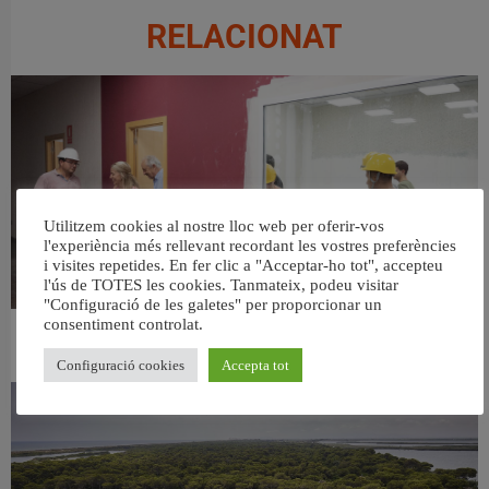
RELACIONAT
Utilitzem cookies al nostre lloc web per oferir-vos
l'experiència més rellevant recordant les vostres preferències
i visites repetides. En fer clic a "Acceptar-ho tot", accepteu
l'ús de TOTES les cookies. Tanmateix, podeu visitar
"Configuració de les galetes" per proporcionar un
consentiment controlat.
València ultima el nou centre per a persones majors del barri de Sant Antoni
6 agost, 2026
Configuració cookies
Accepta tot