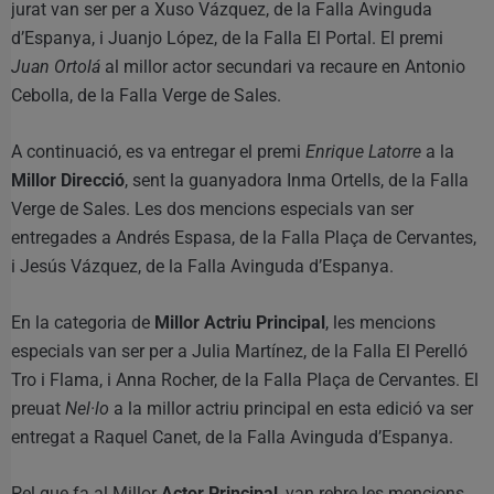
jurat van ser per a Xuso Vázquez, de la Falla Avinguda
d’Espanya, i Juanjo López, de la Falla El Portal. El premi
Juan Ortolá
al millor actor secundari va recaure en Antonio
Cebolla, de la Falla Verge de Sales.
A continuació, es va entregar el premi
Enrique Latorre
a la
Millor Direcció
, sent la guanyadora Inma Ortells, de la Falla
Verge de Sales. Les dos mencions especials van ser
entregades a Andrés Espasa, de la Falla Plaça de Cervantes,
i Jesús Vázquez, de la Falla Avinguda d’Espanya.
En la categoria de
Millor Actriu Principal
, les mencions
especials van ser per a Julia Martínez, de la Falla El Perelló
Tro i Flama, i Anna Rocher, de la Falla Plaça de Cervantes. El
preuat
Nel·lo
a la millor actriu principal en esta edició va ser
entregat a Raquel Canet, de la Falla Avinguda d’Espanya.
Pel que fa al Millor
Actor Principal
, van rebre les mencions