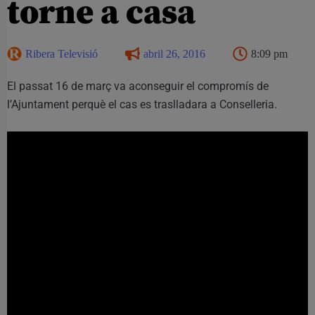
torne a casa
Ribera Televisió
abril 26, 2016
8:09 pm
El passat 16 de març va aconseguir el compromís de
l’Ajuntament perquè el cas es traslladara a Conselleria.