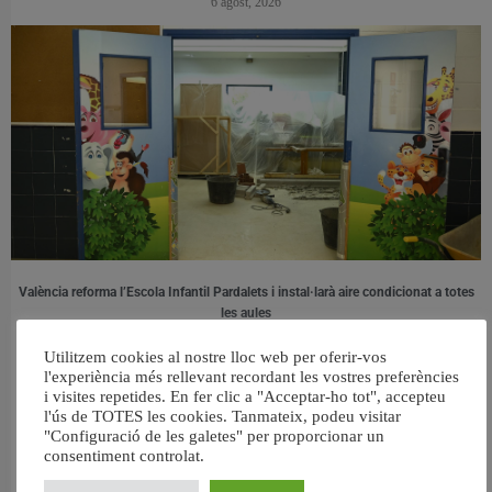
6 agost, 2026
València reforma l’Escola Infantil Pardalets i instal·larà aire condicionat a totes
les aules
5 agost, 2026
Utilitzem cookies al nostre lloc web per oferir-vos
l'experiència més rellevant recordant les vostres preferències
i visites repetides. En fer clic a "Acceptar-ho tot", accepteu
l'ús de TOTES les cookies. Tanmateix, podeu visitar
"Configuració de les galetes" per proporcionar un
consentiment controlat.