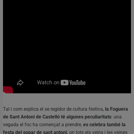
Tal i com explica el se regidor de cultura festiva,
la Foguera
de Sant Antoni de Castelló té algunes peculiaritats
: una
vegada el foc ha començat a prendre,
es celebra també la
festa del sopar de sant antoni
, on tots els veins i les veines