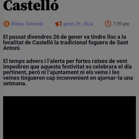
Castelló
Ribera Televisió
gener 29, 2024
7:39 pm
El passat divendres 26 de gener va tindre lloc a la
localitat de Castelló la tradicional foguera de Sant
Antoni.
El temps advers i l’alerta per fortes ratxes de vent
impediren que aquesta festivitat es celebrara el día
pertinent, però ni l’ajuntament ni els veins i les
veines tingueren cap inconvenient en ajornar-la una
setmana.